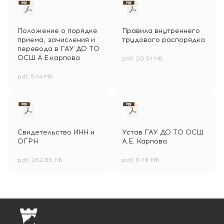
Положение о порядке
Правила внутреннего
приема, зачисления и
трудового распорядка
перевода в ГАУ ДО ТО
ОСШ А.Е.карпова
pdf, 20.51 МБ
pdf, 5.14 МБ
Свидетельство ИНН и
Устав ГАУ ДО ТО ОСШ
ОГРН
А.Е. Карпова
pdf, 262.85 КБ
pdf, 11.78 МБ