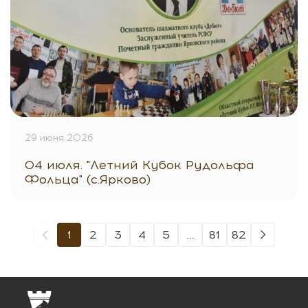
29 июня 2026
04 июля. "Летний Кубок Рудольфа
Фольца" (с.Ярково)
1
2
3
4
5
...
81
82