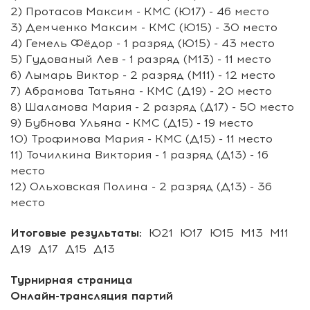
2) Протасов Максим - КМС (Ю17)
- 46 место
3) Демченко Максим - КМС (Ю15)
- 30 место
4) Гемель Фёдор - 1 разряд (Ю15)
- 43 место
5) Гудованый Лев - 1 разряд (М13)
- 11 место
6) Лымарь Виктор - 2 разряд (М11)
- 12 место
7) Абрамова Татьяна - КМС (Д19)
- 20 место
8) Шаламова Мария - 2 разряд (Д17)
- 50 место
9) Бубнова Ульяна - КМС (Д15)
- 19 место
10) Трофимова Мария - КМС (Д15)
- 11 место
11) Точилкина Виктория - 1 разряд (Д13)
- 16
место
12) Ольховская Полина - 2 разряд (Д13)
- 36
место
Итоговые результаты:
Ю21
Ю17
Ю15
М13
М11
Д19
Д17
Д15
Д13
Турнирная страница
Онлайн-трансляция партий